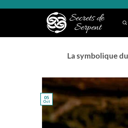
Skip
to
content
La symbolique du 
05
Oct