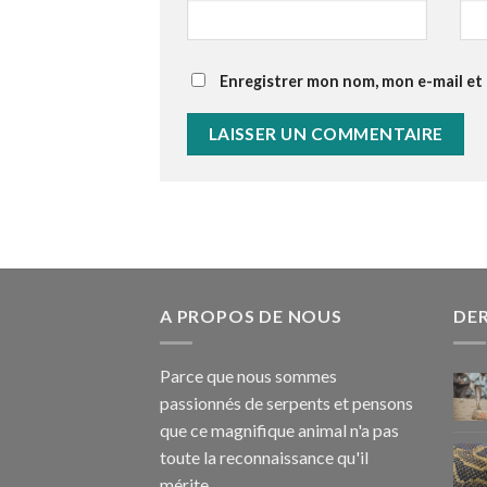
Enregistrer mon nom, mon e-mail et
A PROPOS DE NOUS
DER
Parce que nous sommes
passionnés de serpents et pensons
que ce magnifique animal n'a pas
toute la reconnaissance qu'il
mérite...