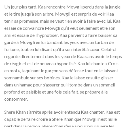
Un jour plus tard, Kaa rencontre Mowgli perdu dans la jungle
et le tire jusqu’à son arbre. Mowgli est surpris de voir Kaa
tenir sa promesse, mais ne veut rien avoir à faire avec lui. Kaa
essaie de convaincre Mowgli qu’il veut seulement être son
ami et essaie de l’hypnotiser. Kaa parvient à faire baisser sa
garde à Mowgli en lui bandant les yeux avec un turban de
fortune, tout en lui disant qu’il a son intérêt à cœur. Celui-ci
regarde directement dans les yeux de Kaa sans avoir le temps
de réagir et est de nouveau hypnotisé. Kaa lui chante « Crois
en moi », taquinant le garçon sans défense tout en le laissant
somnambule sur ses bobines. Kaa le laisse ensuite glisser
dans un hamac pour s’assurer qu’il tombe dans un sommeil
profond et paisible et une fois cela fait, se prépare à le
consommer.
Shere Khan s’arrête après avoir entendu Kaa chanter. Kaa est
capable de faire croire à Shere Khan que Mowgli n’est nulle
part dans la région. Shere Khan s’en va pour poursuivre les