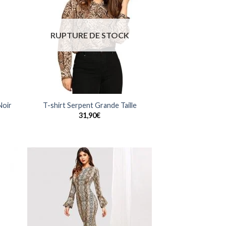
la
à la
list
wishlist
RUPTURE DE STOCK
Noir
T-shirt Serpent Grande Taille
31,90
€
uter
Ajouter
la
à la
list
wishlist