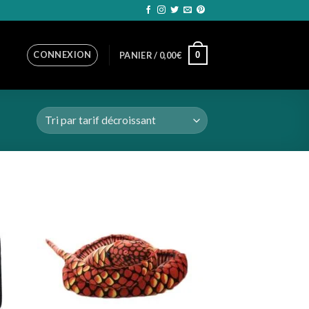
CONNEXION
0
PANIER /
0,00
€
uter
Ajouter
la
à la
list
wishlist