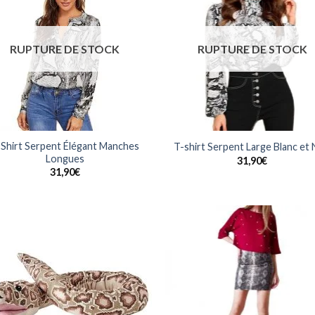
à la
à 
wishlist
wish
RUPTURE DE STOCK
RUPTURE DE STOCK
-Shirt Serpent Élégant Manches
T-shirt Serpent Large Blanc et 
Longues
31,90
€
31,90
€
Ajouter
Ajo
à la
à 
wishlist
wish