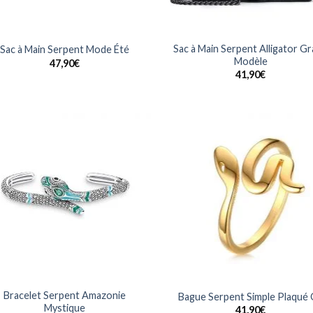
Sac à Main Serpent Alligator G
Sac à Main Serpent Mode Été
Modèle
47,90
€
41,90
€
Ajouter
Ajo
à la
à 
wishlist
wish
Bracelet Serpent Amazonie
Bague Serpent Simple Plaqué
Mystique
41,90
€