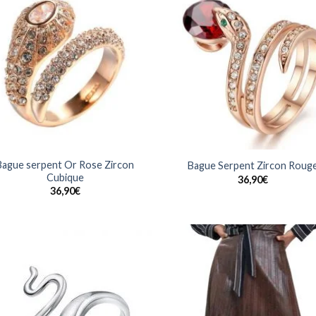
Ajouter
Ajo
à la
à 
wishlist
wish
Bague serpent Or Rose Zircon
Bague Serpent Zircon Roug
Cubique
36,90
€
36,90
€
Ajouter
Ajo
à la
à 
wishlist
wish