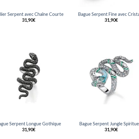
lier Serpent avec Chaîne Courte
Bague Serpent Fine avec Crist
31,90
€
31,90
€
Ajouter
Ajo
à la
à 
wishlist
wish
ague Serpent Longue Gothique
Bague Serpent Jungle Spiritue
31,90
€
31,90
€