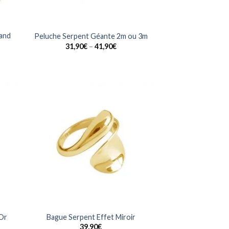
rand
Peluche Serpent Géante 2m ou 3m
31,90
€
–
41,90
€
uter
Ajouter
la
à la
list
wishlist
 Or
Bague Serpent Effet Miroir
39,90
€