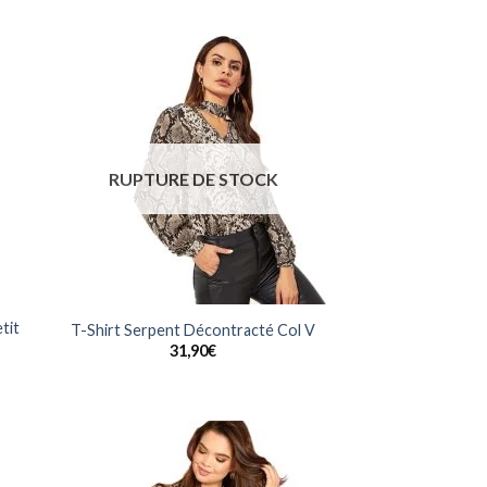
uter
Ajouter
la
à la
list
wishlist
RUPTURE DE STOCK
tit
T-Shirt Serpent Décontracté Col V
31,90
€
uter
Ajouter