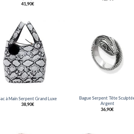
41,90
€
Ajouter
Ajo
à la
à 
wishlist
wish
Bague Serpent Tête Sculpté
Sac à Main Serpent Grand Luxe
Argent
38,90
€
36,90
€