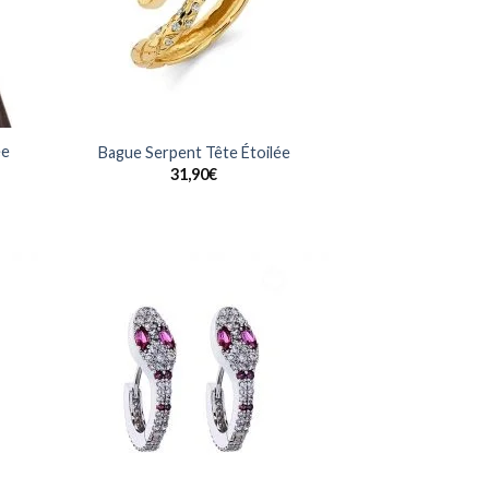
ée
Bague Serpent Tête Étoilée
31,90
€
uter
Ajouter
la
à la
list
wishlist