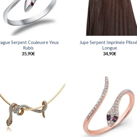
ague Serpent Couleuvre Yeux
Jupe Serpent Imprimée Pliss
Rubis
Longue
35,90
€
34,90
€
Ajouter
Ajo
à la
à 
wishlist
wish