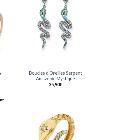
uter
Ajouter
la
à la
list
wishlist
Boucles d’Oreilles Serpent
e
Amazonie Mystique
35,90
€
uter
Ajouter
la
à la
list
wishlist