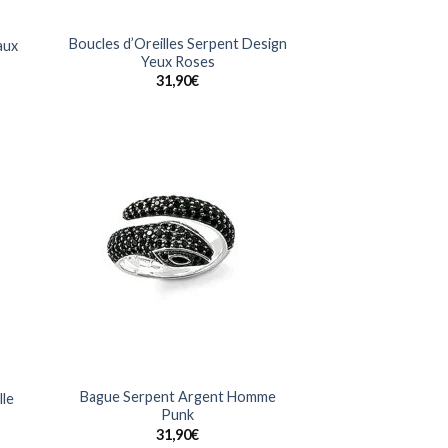
Boucles d’Oreilles Serpent Design
aux
Yeux Roses
31,90
€
uter
Ajouter
la
à la
list
wishlist
Bague Serpent Argent Homme
lle
Punk
31,90
€