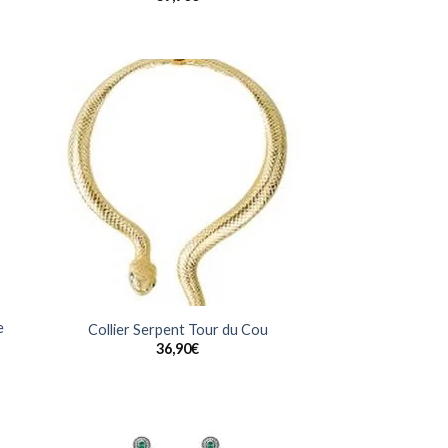
uter
Ajouter
la
à la
list
wishlist
e
Collier Serpent Tour du Cou
36,90
€