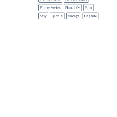
Pierres Vertes
Plaqué Or
Punk
Sexy
Spirituel
Vintage
Élégante