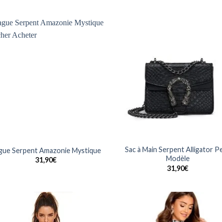
Ajouter
Ajo
à la
à 
wishlist
wish
Sac à Main Serpent Alligator Pe
gue Serpent Amazonie Mystique
Modèle
31,90
€
31,90
€
Ajouter
Ajo