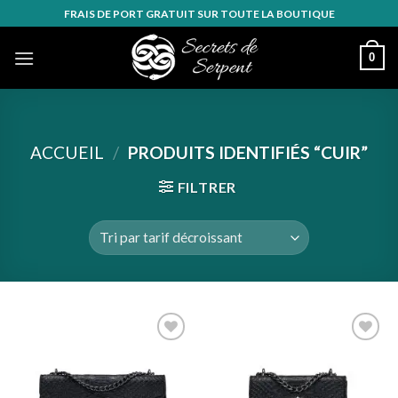
Skip
FRAIS DE PORT GRATUIT SUR TOUTE LA BOUTIQUE
to
content
0
ACCUEIL
/
PRODUITS IDENTIFIÉS “CUIR”
FILTRER
Ajouter
Ajouter
à la
à la
wishlist
wishlist