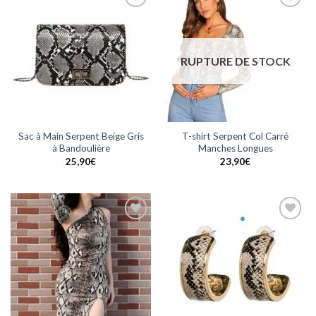
Ajouter
Ajouter
à la
à la
wishlist
wishlist
RUPTURE DE STOCK
Sac à Main Serpent Beige Gris
T-shirt Serpent Col Carré
à Bandoulière
Manches Longues
25,90
€
23,90
€
Ajouter
Ajouter
à la
à la
wishlist
wishlist