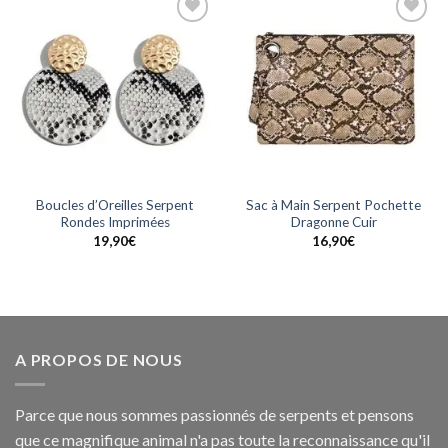
Ajouter
Ajouter
à la
à la
wishlist
wishlist
Boucles d’Oreilles Serpent
Sac à Main Serpent Pochette
Rondes Imprimées
Dragonne Cuir
19,90
€
16,90
€
A PROPOS DE NOUS
Parce que nous sommes passionnés de serpents et pensons
que ce magnifique animal n'a pas toute la reconnaissance qu'il