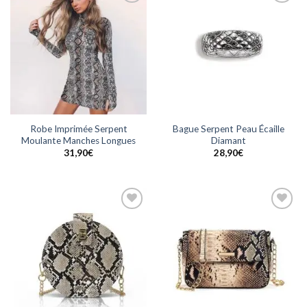
Ajouter
Ajouter
à la
à la
wishlist
wishlist
Robe Imprimée Serpent
Bague Serpent Peau Écaille
Moulante Manches Longues
Diamant
31,90
€
28,90
€
Ajouter
Ajouter
à la
à la
wishlist
wishlist