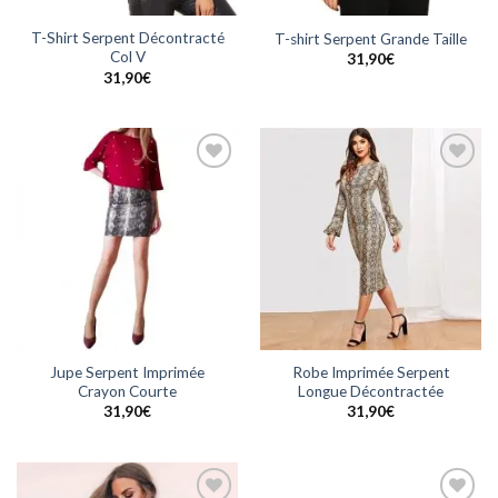
T-Shirt Serpent Décontracté
T-shirt Serpent Grande Taille
Col V
31,90
€
31,90
€
Ajouter
Ajouter
à la
à la
wishlist
wishlist
Jupe Serpent Imprimée
Robe Imprimée Serpent
Crayon Courte
Longue Décontractée
31,90
€
31,90
€