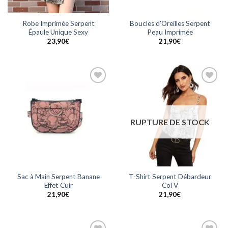
Robe Imprimée Serpent
Boucles d’Oreilles Serpent
Épaule Unique Sexy
Peau Imprimée
23,90
€
21,90
€
Ajouter
Ajouter
à la
à la
wishlist
wishlist
RUPTURE DE STOCK
Sac à Main Serpent Banane
T-Shirt Serpent Débardeur
Effet Cuir
Col V
21,90
€
21,90
€