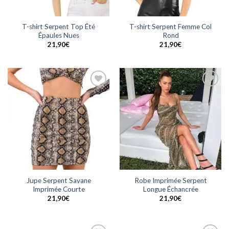
T-shirt Serpent Top Été
T-shirt Serpent Femme Col
Épaules Nues
Rond
21,90
€
21,90
€
Ajouter
Ajouter
à la
à la
wishlist
wishlist
Jupe Serpent Savane
Robe Imprimée Serpent
Imprimée Courte
Longue Échancrée
21,90
€
21,90
€