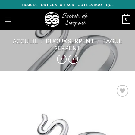
Skip
FRAIS DE PORT GRATUIT SUR TOUTE LA BOUTIQUE
to
content
0
ACCUEIL
/
BIJOUX SERPENT
/
BAGUE
SERPENT
Ajouter
à la
wishlist