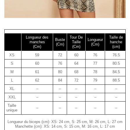
Longueur des
Tour De
Taille de
Buste
Longueur
manches
Taille
hanche
(Cm)
(Cm)
(Cm)
(Cm)
(cm)
XS
59
72
60
76
76.5
S
60
76
64
77
80.5
M
61
80
68
78
84.5
L
62
84
72
79
88.5
XL
–
–
–
–
–
XXL
–
–
–
–
–
Taille
–
–
–
–
–
unique
Longueur du biceps (cm): XS: 24 cm, S: 25 cm, M: 26 cm, L: 27 cm
Manchette (cm): XS: 14 cm, S: 15 cm, M: 16 cm, L: 17 cm