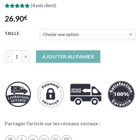
(
4
avis client)
Noté
4
5.00
26,90
€
sur 5 basé
sur
notations
client
TAILLE
quantité de Robe Imprimée Serpent Courte Manche Unique
AJOUTER AU PANIER
Partager l'article sur les réseaux sociaux :