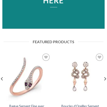
HERE
FEATURED PRODUCTS
Ajouter
Ajouter
à la
à la
wishlist
wishlist
Bague Serpent Fine avec
Boucles d’Oreilles Serpent