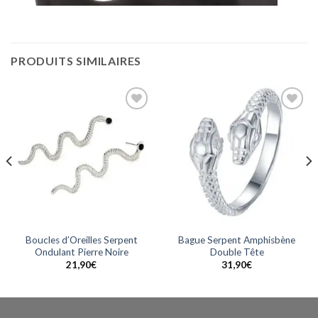
PRODUITS SIMILAIRES
Ajouter
Ajouter
à la
à la
wishlist
wishlist
Boucles d’Oreilles Serpent
Bague Serpent Amphisbène
Ondulant Pierre Noire
Double Tête
21,90
€
31,90
€