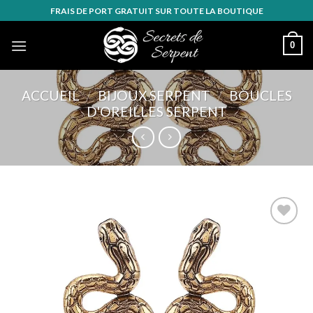
Skip
FRAIS DE PORT GRATUIT SUR TOUTE LA BOUTIQUE
to
content
0
ACCUEIL
/
BIJOUX SERPENT
/
BOUCLES
D'OREILLES SERPENT
Ajouter
à la
wishlist