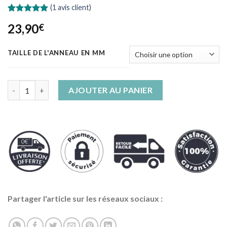
(
1
avis client)
Noté
1
5.00
23,90
€
sur 5 basé
sur
notation
client
TAILLE DE L'ANNEAU EN MM
quantité de Bague Serpent Tête de Méduse
AJOUTER AU PANIER
Partager l'article sur les réseaux sociaux :