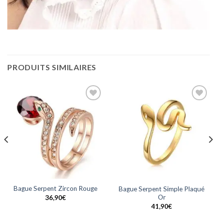
PRODUITS SIMILAIRES
Ajouter
Ajouter
à la
à la
wishlist
wishlist
Bague Serpent Zircon Rouge
Bague Serpent Simple Plaqué
Or
36,90
€
41,90
€