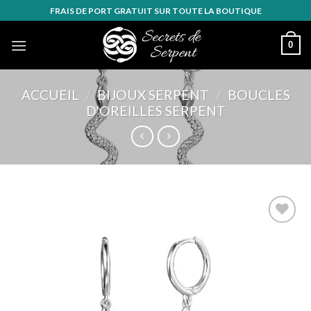
Skip
FRAIS DE PORT GRATUIT SUR TOUTE LA BOUTIQUE
to
content
0
ACCUEIL
/
BIJOUX SERPENT
/
BOUCLES
D'OREILLES SERPENT
Ajouter
à la
wishlist