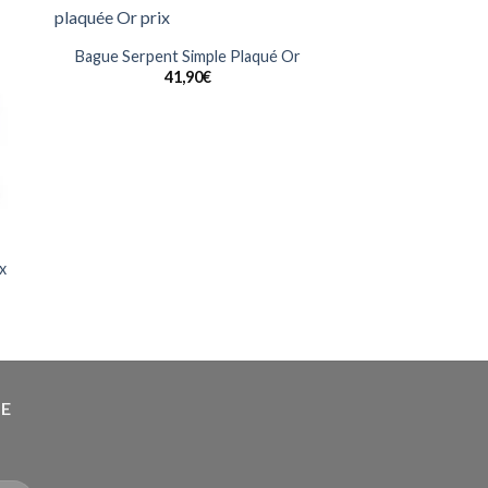
ter
Ajouter
a
à la
Bague Serpent Simple Plaqué Or
ist
wishlist
41,90
€
x
RE