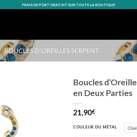
FRAIS DE PORT GRATUIT SUR TOUTE LA BOUTIQUE
/
BOUCLES D'OREILLES SERPENT
Boucles d’Oreill
en Deux Parties
Ajouter
à la
wishlist
21,90
€
COULEUR DU MÉTAL