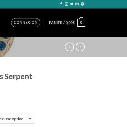
CONNEXION
0
PANIER /
0,00
€
es Serpent