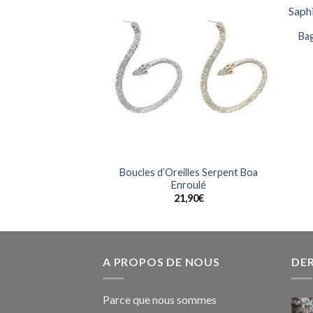
Ajouter
Ajouter
à la
à la
Bag
wishlist
wishlist
Boucles d’Oreilles Serpent Boa
 Python Argenté
Enroulé
,90
€
21,90
€
A PROPOS DE NOUS
DER
Parce que nous sommes