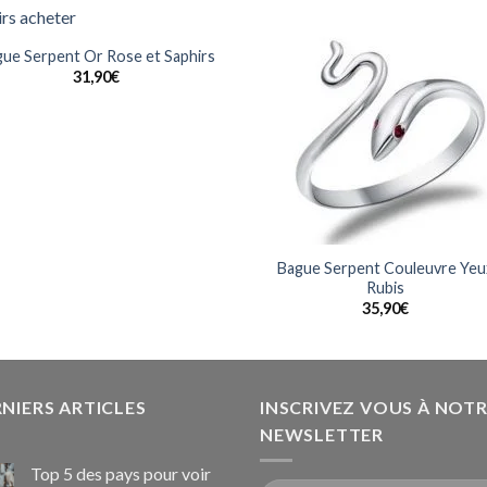
Ajouter
Ajou
à la
à l
ue Serpent Or Rose et Saphirs
wishlist
wishl
31,90
€
Bague Serpent Couleuvre Yeu
Rubis
35,90
€
NIERS ARTICLES
INSCRIVEZ VOUS À NOT
NEWSLETTER
Top 5 des pays pour voir