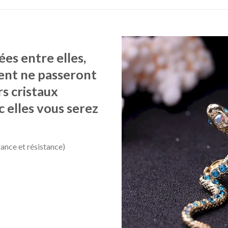
ées entre elles,
pent ne passeront
rs cristaux
c elles vous serez
rance et résistance)