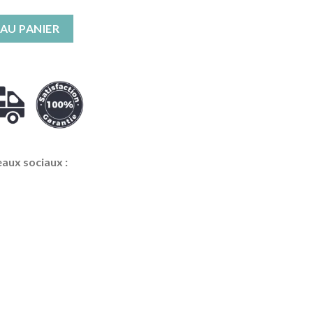
 Serpent en Deux Parties
AU PANIER
eaux sociaux :