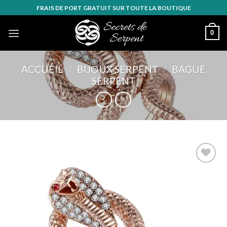
Skip
FRAIS DE PORT GRATUIT SUR TOUTE LA BOUTIQUE
to
content
0
ACCUEIL
/
BIJOUX SERPENT
/
BAGUE
SERPENT
Ajouter
à la
wishlist