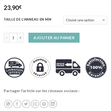
Noté
7
4.57
23,90
€
sur 5 basé
sur
notations
client
TAILLE DE L'ANNEAU EN MM
quantité de Bague Serpent Cobra Doré Rubis
AJOUTER AU PANIER
Partager l'article sur les réseaux sociaux :