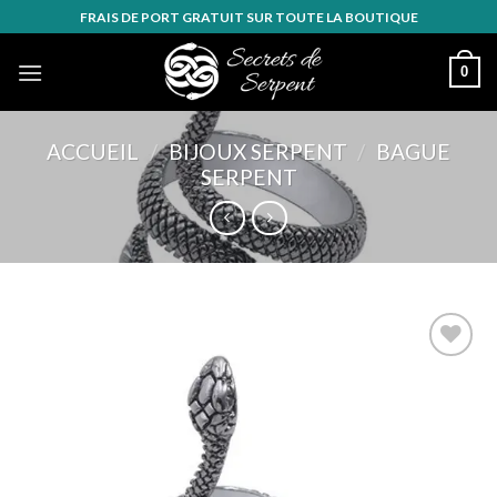
Skip
FRAIS DE PORT GRATUIT SUR TOUTE LA BOUTIQUE
to
content
0
ACCUEIL
/
BIJOUX SERPENT
/
BAGUE
SERPENT
Ajouter
à la
wishlist