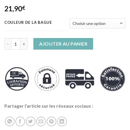
Noté
6
4.50
21,90
€
sur 5 basé
sur
notations
client
COULEUR DE LA BAGUE
quantité de Bague Serpent Gothique Punk Noir
AJOUTER AU PANIER
Partager l'article sur les réseaux sociaux :