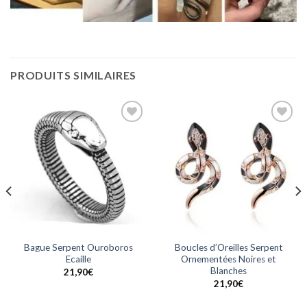
PRODUITS SIMILAIRES
Ajouter
Ajouter
à la
à la
wishlist
wishlist
Bague Serpent Ouroboros
Boucles d’Oreilles Serpent
Ecaille
Ornementées Noires et
Blanches
21,90
€
21,90
€