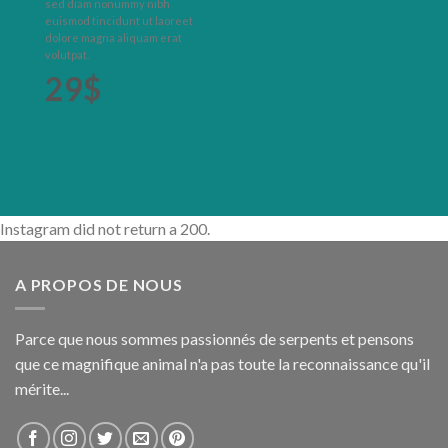
sed diam nonummy nibh
euismod tincidunt ut laoreet
dolore magna aliquam erat
volutpat.
29$
Instagram did not return a 200.
A PROPOS DE NOUS
Parce que nous sommes passionnés de serpents et pensons
que ce magnifique animal n'a pas toute la reconnaissance qu'il
mérite...