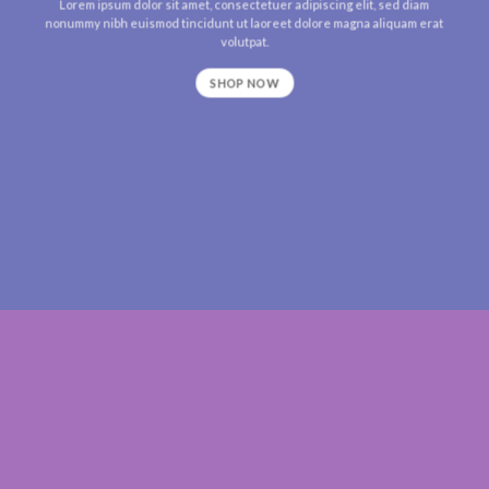
Lorem ipsum dolor sit amet, consectetuer adipiscing elit, sed diam
nonummy nibh euismod tincidunt ut laoreet dolore magna aliquam erat
volutpat.
SHOP NOW