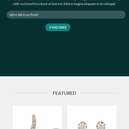
nibh euismod tincidunt ut laoreet dolore magna aliquam erat volutpat.
FEATURED
ter
Ajouter
Ajouter
à la
à la