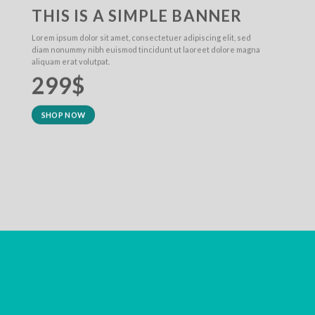
THIS IS A SIMPLE BANNER
Lorem ipsum dolor sit amet, consectetuer adipiscing elit, sed
diam nonummy nibh euismod tincidunt ut laoreet dolore magna
aliquam erat volutpat.
299$
SHOP NOW