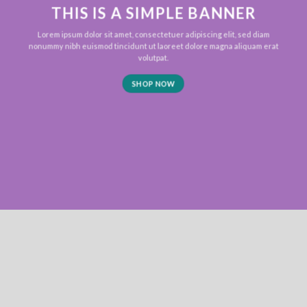
THIS IS A SIMPLE BANNER
Lorem ipsum dolor sit amet, consectetuer adipiscing elit, sed diam
nonummy nibh euismod tincidunt ut laoreet dolore magna aliquam erat
volutpat.
SHOP NOW