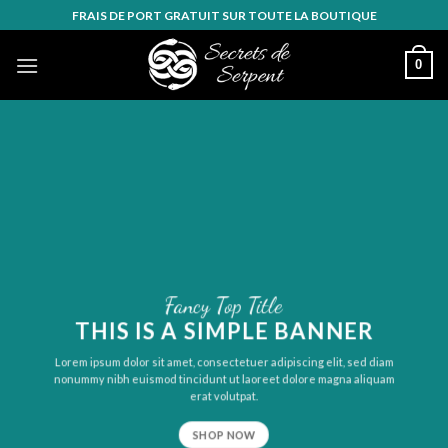
Skip
FRAIS DE PORT GRATUIT SUR TOUTE LA BOUTIQUE
to
content
0
Fancy Top Title
THIS IS A SIMPLE BANNER
Lorem ipsum dolor sit amet, consectetuer adipiscing elit, sed diam
nonummy nibh euismod tincidunt ut laoreet dolore magna aliquam
erat volutpat.
SHOP NOW