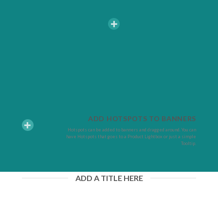
ADD HOTSPOTS TO BANNERS
Hotspots can be added to banners and dragged around. You can
have Hotspots that goes to a Product Lightbox or just a simple
Tooltip.
ADD A TITLE HERE