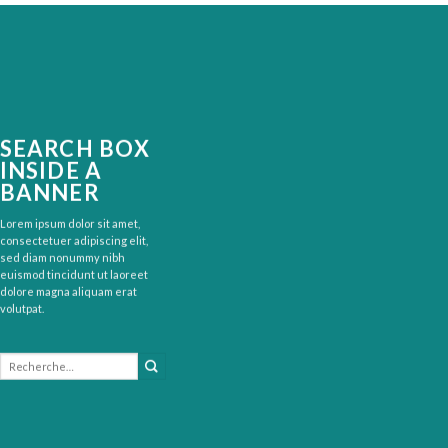
SEARCH BOX
INSIDE A
BANNER
Lorem ipsum dolor sit amet,
consectetuer adipiscing elit,
sed diam nonummy nibh
euismod tincidunt ut laoreet
dolore magna aliquam erat
volutpat.
Recherche
pour :